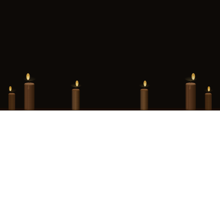
Hint Hunt Paris · Merci pour tout · La suite vous attend au Donjon de
Paris
Ce site est la propriété de Monuments Ludiques, SAS au capital de 1 593
000,00 €, immatriculée au RCS de Paris sous le numéro 990 405 052,
dont le siège social est situé au 13 rue des Fontaines du Temple, 75003
Paris.
Contact :
contact@ledonjon.fr