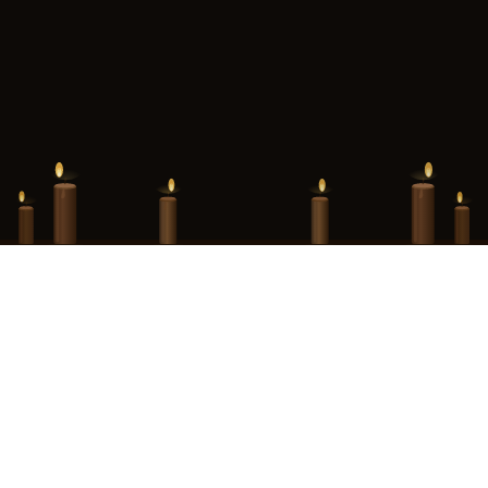
Hint Hunt Paris · Merci pour tout · La suite vous attend au Donjon de
Paris
Ce site est la propriété de Monuments Ludiques, SAS au capital de 1 593
000,00 €, immatriculée au RCS de Paris sous le numéro 990 405 052,
dont le siège social est situé au 13 rue des Fontaines du Temple, 75003
Paris.
Contact :
contact@ledonjon.fr