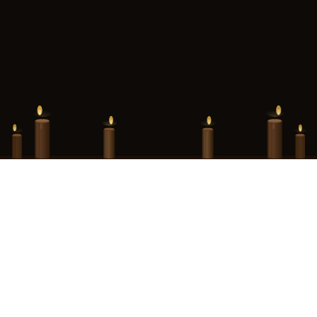
Hint Hunt Paris · Merci pour tout · La suite vous attend au Donjon de
Paris
Ce site est la propriété de Monuments Ludiques, SAS au capital de 1 593
000,00 €, immatriculée au RCS de Paris sous le numéro 990 405 052,
dont le siège social est situé au 13 rue des Fontaines du Temple, 75003
Paris.
Contact :
contact@ledonjon.fr