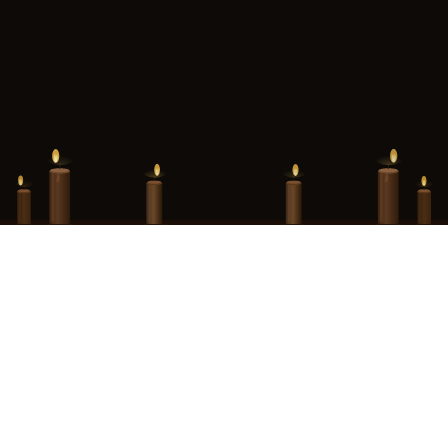
Hint Hunt Paris · Merci pour tout · La suite vous attend au Donjon de
Paris
Ce site est la propriété de Monuments Ludiques, SAS au capital de 1 593
000,00 €, immatriculée au RCS de Paris sous le numéro 990 405 052,
dont le siège social est situé au 13 rue des Fontaines du Temple, 75003
Paris.
Contact :
contact@ledonjon.fr