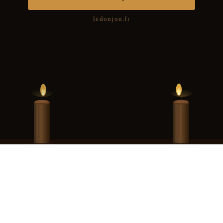
ledonjon.fr
Hint Hunt Paris · Merci pour tout · La suite vous attend au Donjon de Paris
93 000,00 €, immatriculée au RCS de Paris sous le numéro 990 405 052, dont le 
Contact :
contact@ledonjon.fr