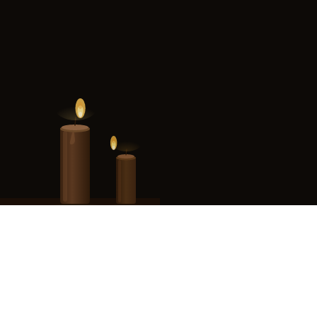
siège social est situé au 13 rue des Fontaines du Temple, 75003 Paris.